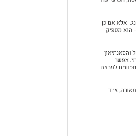
טח, השיש יפה 
,  אלא אם כן 
– הוא מספיק 
 והפאנתיאון 
י. אפשר 
כוונים למראה 
אורה, ציוד 