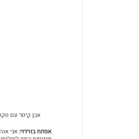
       אבן קיסר עם טקסטורה חזקה שלא דורשת שום סטיילינג, עיצוב: Rust Architecture
אפתח בווידוי:
 אני אוה